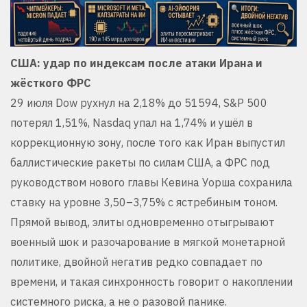
США: удар по индексам после атаки Ирана и
жёсткого ФРС
29 июля Dow рухнул на 2,18% до 51594, S&P 500
потерял 1,51%, Nasdaq упал на 1,74% и ушёл в
коррекционную зону, после того как Иран выпустил
баллистические ракеты по силам США, а ФРС под
руководством нового главы Кевина Уорша сохранила
ставку на уровне 3,50–3,75% с ястребиным тоном.
Прямой вывод, элиты одновременно отыгрывают
военный шок и разочарование в мягкой монетарной
политике, двойной негатив редко совпадает по
времени, и такая синхронность говорит о накоплении
системного риска, а не о разовой панике.