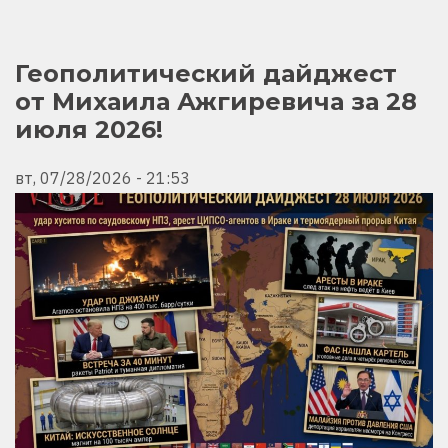
ДАЙДЖЕСТ
ОТ
МИХАИЛА
АЖГИРЕВИЧА
ЗА
Геополитический дайджест
29
от Михаила Ажгиревича за 28
ИЮЛЯ
2026!
июля 2026!
вт, 07/28/2026 - 21:53