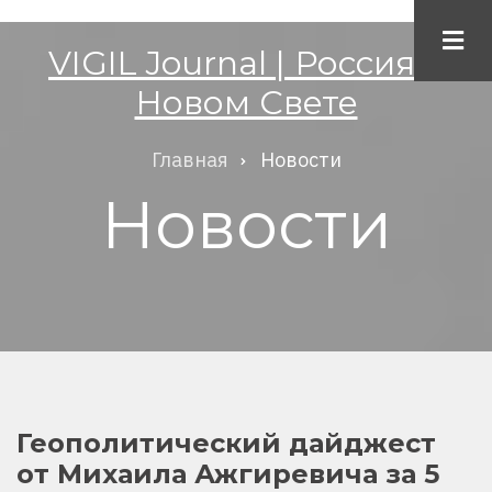
Перейти
к
VIGIL Journal | Россия в
основному
Новом Свете
содержанию
Главная
Новости
Строка
Новости
навигации
Геополитический дайджест
от Михаила Ажгиревича за 5