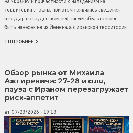
на Украину и причастности к нападениям на
территории страны, при этом появились сведения,
что удар по саудовским нефтяным объектам мог
быть нанесён не из Йемена, а с иракской территории
ПОДРОБНЕЕ
О
ГЕОПОЛИТИЧЕСКИЙ
ДАЙДЖЕСТ
ОТ
МИХАИЛА
АЖГИРЕВИЧА
ЗА
Обзор рынка от Михаила
28
Ажгиревича: 27–28 июля,
ИЮЛЯ
2026!
пауза с Ираном перезагружает
риск-аппетит
вт, 07/28/2026 - 19:18