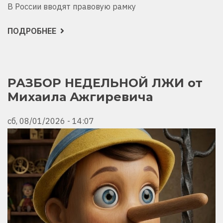
В России вводят правовую рамку
ПОДРОБНЕЕ
О
ГЕОПОЛИТИЧЕСКИЙ
ДАЙДЖЕСТ
ОТ
МИХАИЛА
АЖГИРЕВИЧА
ЗА
РАЗБОР НЕДЕЛЬНОЙ ЛЖИ от
4
Михаила Ажгиревича
АВГУСТА
2026!
сб, 08/01/2026 - 14:07