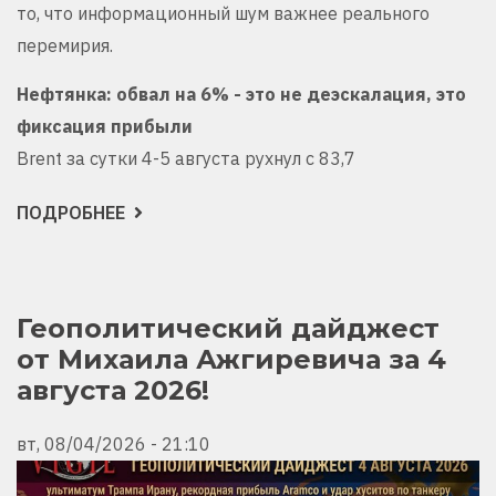
то, что информационный шум важнее реального
перемирия.
Нефтянка: обвал на 6% - это не деэскалация, это
фиксация прибыли
Brent за сутки 4-5 августа рухнул с 83,7
ПОДРОБНЕЕ
О
ОБЗОР
РЫНКА
ОТ
МИХАИЛА
АЖГИРЕВИЧА:
3–
Геополитический дайджест
5
от Михаила Ажгиревича за 4
АВГУСТА,
ЭЛИТЫ
августа 2026!
ОТКУПИЛИ
ОРМУЗ
РАНЬШЕ,
ЧЕМ
вт, 08/04/2026 - 21:10
ОН
РЕАЛЬНО
ОТКРЫЛСЯ