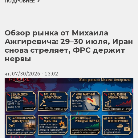
ПОДРОБНЕЕ
О
ГЕОПОЛИТИЧЕСКИЙ
ДАЙДЖЕСТ
ОТ
МИХАИЛА
АЖГИРЕВИЧА
ЗА
Обзор рынка от Михаила
30
Ажгиревича: 29–30 июля, Иран
ИЮЛЯ
2026!
снова стреляет, ФРС держит
нервы
чт, 07/30/2026 - 13:02