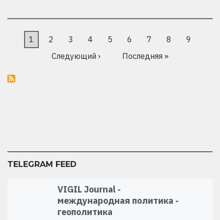
МИХАИЛА
АЖГИРЕВИЧА
ЗА
27
Нумерация
ИЮЛЯ
Текущая
1
Страница
2
Страница
3
Страница
4
Страница
5
Страница
6
Страница
7
Страница
8
Страниц
9
2026!
страниц
страница
Следующая
Следующий ›
Последняя
Последняя »
страница
страница
TELEGRAM FEED
VIGIL Journal -
международная политика -
геополитика