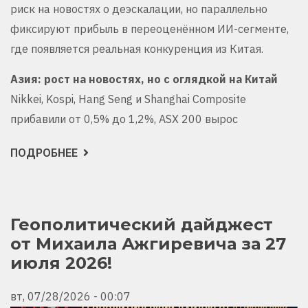
риск на новостях о деэскалации, но параллельно
фиксируют прибыль в переоценённом ИИ-сегменте,
где появляется реальная конкуренция из Китая.
Азия: рост на новостях, но с оглядкой на Китай
Nikkei, Kospi, Hang Seng и Shanghai Composite
прибавили от 0,5% до 1,2%, ASX 200 вырос
ПОДРОБНЕЕ
О
ОБЗОР
РЫНКА
ОТ
МИХАИЛА
АЖГИРЕВИЧА:
27–
Геополитический дайджест
28
от Михаила Ажгиревича за 27
ИЮЛЯ,
ПАУЗА
июля 2026!
С
ИРАНОМ
ПЕРЕЗАГРУЖАЕТ
РИСК-
вт, 07/28/2026 - 00:07
АППЕТИТ