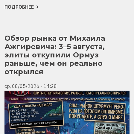
ПОДРОБНЕЕ
О
ГЕОПОЛИТИЧЕСКИЙ
ДАЙДЖЕСТ
ОТ
МИХАИЛА
АЖГИРЕВИЧА
ЗА
Обзор рынка от Михаила
5
Ажгиревича: 3–5 августа,
АВГУСТА
2026!
элиты откупили Ормуз
раньше, чем он реально
открылся
ср, 08/05/2026 - 14:28