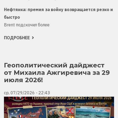
Нефтянка: премия за войну возвращается резко и
быстро
Brent подскочил более
ПОДРОБНЕЕ
О
ОБЗОР
РЫНКА
ОТ
МИХАИЛА
АЖГИРЕВИЧА:
29–
Геополитический дайджест
30
от Михаила Ажгиревича за 29
ИЮЛЯ,
ИРАН
июля 2026!
СНОВА
СТРЕЛЯЕТ,
ФРС
ДЕРЖИТ
ср, 07/29/2026 - 22:43
НЕРВЫ